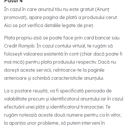
Pasul 4
În cazul în care anunțul tău nu este gratuit (Anunț
promovat), apare pagina de plată a produsului cerut.
Aici se pot verifica detaliile legate de preț.
Plata propriu-zisă se poate face prin card bancar sau
Credit Romjob. În cazul contului virtual, te rugăm să
folosești valoarea existentă în cont (chiar dacă poate fi
mai mică) pentru plata produsului respectiv. Dacă nu
dorești aceste servicii, reîntoarce-te la paginile
anterioare și schimbă caracteristicile anunțului.
La o postare reușită, va fi specificată perioada de
valabilitate precum și identificatorul anunțului iar în cazul
efectuării unei plăți și identificatorul tranzacției. Te
rugăm notează aceste două numere pentru ca în viitor,
la apariția unor probleme, să putem interveni în