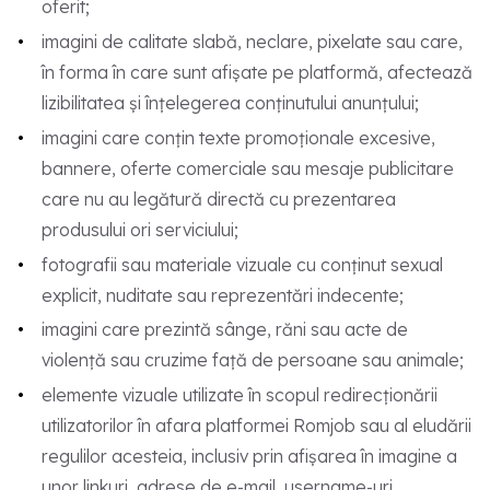
oferit;
imagini de calitate slabă, neclare, pixelate sau care,
în forma în care sunt afișate pe platformă, afectează
lizibilitatea și înțelegerea conținutului anunțului;
imagini care conțin texte promoționale excesive,
bannere, oferte comerciale sau mesaje publicitare
care nu au legătură directă cu prezentarea
produsului ori serviciului;
fotografii sau materiale vizuale cu conținut sexual
explicit, nuditate sau reprezentări indecente;
imagini care prezintă sânge, răni sau acte de
violență sau cruzime față de persoane sau animale;
elemente vizuale utilizate în scopul redirecționării
utilizatorilor în afara platformei Romjob sau al eludării
regulilor acesteia, inclusiv prin afișarea în imagine a
unor linkuri, adrese de e-mail, username-uri,