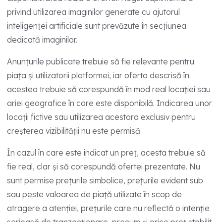
privind utilizarea imaginilor generate cu ajutorul
inteligenței artificiale sunt prevăzute în secțiunea
dedicată imaginilor.
Anunțurile publicate trebuie să fie relevante pentru
piața și utilizatorii platformei, iar oferta descrisă în
acestea trebuie să corespundă în mod real locației sau
ariei geografice în care este disponibilă. Indicarea unor
locații fictive sau utilizarea acestora exclusiv pentru
creșterea vizibilității nu este permisă.
În cazul în care este indicat un preț, acesta trebuie să
fie real, clar și să corespundă ofertei prezentate. Nu
sunt permise prețurile simbolice, prețurile evident sub
sau peste valoarea de piață utilizate în scop de
atragere a atenției, prețurile care nu reflectă o intenție
serioasă de tranzacționare, precum și orice preț stabilit